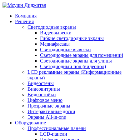
Компания
Решения
Светодиодные экраны
Видеовывески
Гибкие светодиодные экраны
Медиафасады
Светодиодные вывески
Светодиодные экраны для помещений
Светодиодные экраны для улицы
Светодиодный пол (видеопол)
LCD рекламные экраны (Информационные
экраны)
Видеостены
Видеовитрины
Видеостойки
Цифровое меню
Прозрачные экраны
Интерактивные доски
Экраны All-in-one
Оборудование
Профессиональные панели
LCD-панели
Цифровые панели